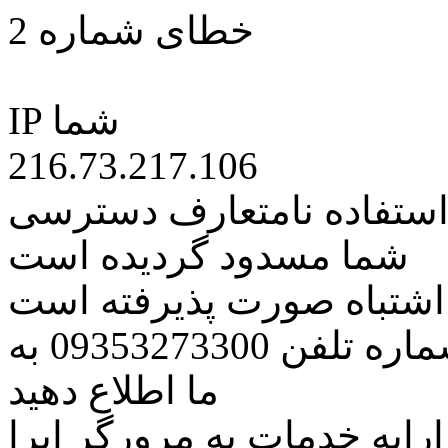
خطای شماره 2
IP شما
216.73.217.106
 استفاده نامتعارف دسترسی
شما مسدود گردیده است
ه اشتباه صورت پذیرفته است
مراتب این مسئله را از طریق شماره تلفن 09353273300 به
ما اطلاع دهید
رایه خدمات به مرورگر اپرا