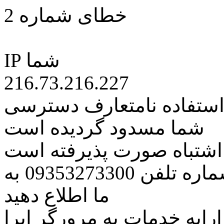
خطای شماره 2
IP شما
216.73.216.227
 استفاده نامتعارف دسترسی
شما مسدود گردیده است
ه اشتباه صورت پذیرفته است
مراتب این مسئله را از طریق شماره تلفن 09353273300 به
ما اطلاع دهید
رایه خدمات به مرورگر اپرا