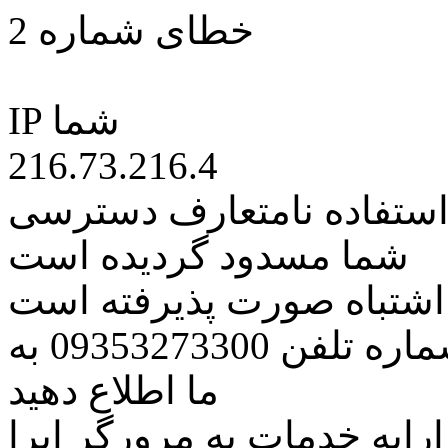
خطای شماره 2
IP شما
216.73.216.4
 استفاده نامتعارف دسترسی
شما مسدود گردیده است
ه اشتباه صورت پذیرفته است
مراتب این مسئله را از طریق شماره تلفن 09353273300 به
ما اطلاع دهید
رایه خدمات به مرورگر اپرا