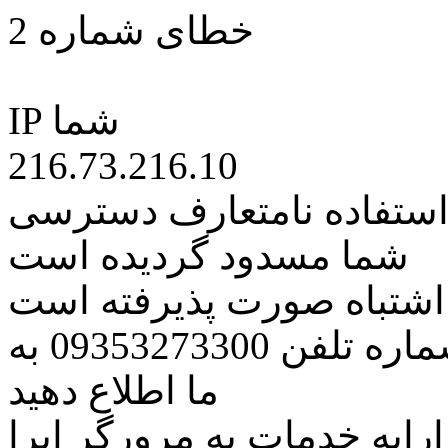
خطای شماره 2
IP شما
216.73.216.10
 استفاده نامتعارف دسترسی
شما مسدود گردیده است
ه اشتباه صورت پذیرفته است
مراتب این مسئله را از طریق شماره تلفن 09353273300 به
ما اطلاع دهید
رایه خدمات به مرورگر اپرا