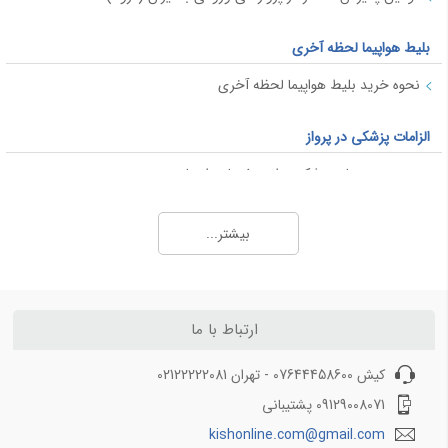
بلیط هواپیما لحظه آخری
نحوه خرید بلیط هواپیما لحظه آخری
الزامات پزشکی در پرواز
محدودیت های پزشکی برای سفر با هواپیما
قوانین پرواز برای خانم های باردار
بیشتر...
پاسپورت و ویزا
ویزا
ویزای شینگن
ارتباط با ما
ویزای فرودگاهی
کشورهای بدون ویزا برای ایرانیان
کیش 07644458600 - تهران 02122222081
09129008071 پشتیبانی
بار همراه مسافر
kishonline.com@gmail.com