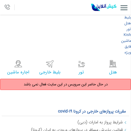
بلیط
هتل
تور
Kish
ماشین
قایق
ویژه
هتل
تور
بلیط خارجی
اجاره ماشین
در حال حاضر این سرویس در این سایت فعال نمی باشد
مقررات پروازهای خارجی در کرونا covid-19
شرایط پرواز به امارات (دبی)
قوانین پذیرش مسافر در پروازهای ورودی به ایران (کرونا)