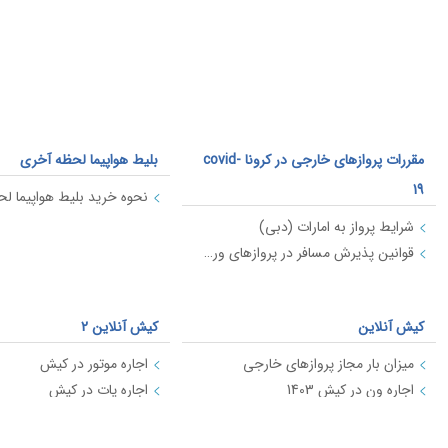
مقررات پروازهای خارجی در کرونا covid-
بلیط هواپیما لحظه آخری
19
نحوه خرید بلیط هواپیما ل
شرایط پرواز به امارات (دبی)
قوانین پذیرش مسافر در پروازهای ورودی به ایران (کرونا)
کیش آنلاین
کیش آنلاین 2
میزان بار مجاز پروازهای خارجی
اجاره موتور در کیش
اجاره ون در کیش 1403
اجاره یات در کیش
اجاره قایق در کیش نوروز 1403
حمل حیوانات با هواپیما
بهترین سایت های اجاره ماشین در کیش 1403
اجاره قایق در کیش