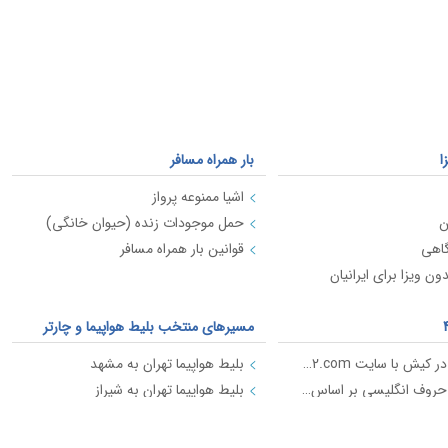
ا
بار همراه مسافر
اشیا ممنوعه پرواز
ن
حمل موجودات زنده (حیوان خانگی)
گاهی
قوانین بار همراه مسافر
ن ویزا برای ایرانیان
مسیرهای منتخب بلیط هواپیما و چارتر
اجاره موتور در کیش با سایت kish2.com
بلیط هواپیما تهران به مشهد
روش تلفظ حروف انگلیسی بر اساس استاندارد ICAO
بلیط هواپیما تهران به شیراز
بلیط هواپیما تهران به کیش
بلیط هواپیما تهران به اهواز