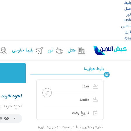
بلیط
هتل
تور
Kish
ماشین
قایق
ویژه
هتل
تور
بلیط خارجی
بلیط هواپیما
نحوه خرید 
نحوه خرید ب
0
نمایش کمترین نرخ در صورت عدم ورود تاریخ