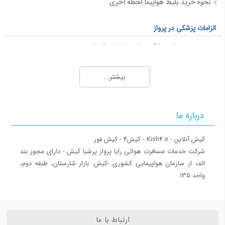
نحوه خرید بلیط هواپیما لحظه آخری
الزامات پزشکی در پرواز
محدودیت های پزشکی برای سفر با هواپیما
قوانین پرواز برای خانم های باردار
بیشتر...
پاسپورت و ویزا
ویزا
درباره ما
ویزای شینگن
ویزای فرودگاهی
کشورهای بدون ویزا برای ایرانیان
‎شرکت خدمات مسافرت هوائی رایا پرواز پرشیا کیش - دارای مجوز بند
الف از سازمان هواپیمایی کشوری ‎-کیش: بازار شارستان، طبقه دوم،
بار همراه مسافر
واحد 135
اشیا ممنوعه پرواز
حمل موجودات زنده (حیوان خانگی)
قوانین بار همراه مسافر
ارتباط با ما