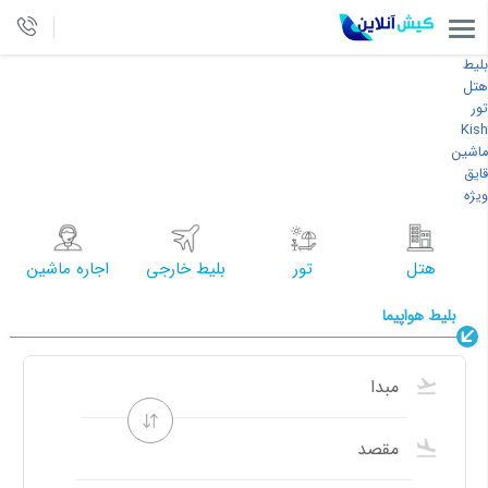
بلیط
هتل
تور
Kish
ماشین
قایق
ویژه
هتل
تور
بلیط خارجی
اجاره ماشین
بلیط هواپیما