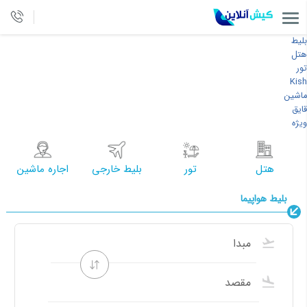
بلیط
هتل
تور
Kish
ماشین
قایق
ویژه
هتل
تور
بلیط خارجی
اجاره ماشین
بلیط هواپیما