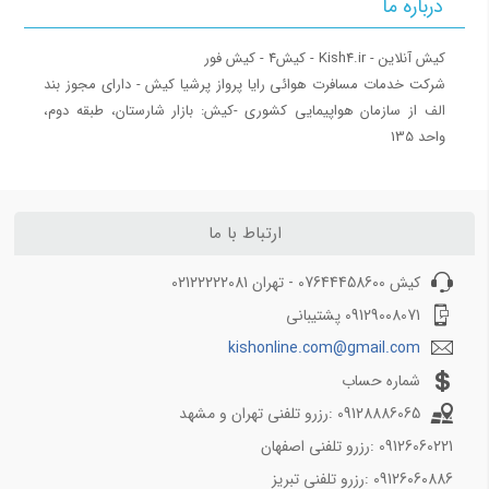
درباره ما
ویزای شینگن
ویزای فرودگاهی
کشورهای بدون ویزا برای ایرانیان
‎شرکت خدمات مسافرت هوائی رایا پرواز پرشیا کیش - دارای مجوز بند
الف از سازمان هواپیمایی کشوری ‎-کیش: بازار شارستان، طبقه دوم،
بار همراه مسافر
واحد 135
اشیا ممنوعه پرواز
حمل موجودات زنده (حیوان خانگی)
قوانین بار همراه مسافر
ارتباط با ما
کیش آنلاین
کیش 07644458600 - تهران 02122222081
09129008071 پشتیبانی
میزان بار مجاز پروازهای خارجی
اجاره ون در کیش 1403
kishonline.com@gmail.com
اجاره قایق در کیش نوروز 1403
شماره حساب
بهترین سایت های اجاره ماشین در کیش 1403
09128886065 :رزرو تلفنی تهران و مشهد
اجاره موتور در کیش نوروز 1403
09126060221 :رزرو تلفنی اصفهان
معرفی سایت کیش سلام
09126060886 :رزرو تلفنی تبریز