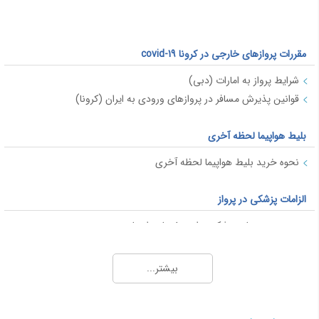
مقررات پروازهای خارجی در کرونا covid-19
شرایط پرواز به امارات (دبی)
قوانین پذیرش مسافر در پروازهای ورودی به ایران (کرونا)
بلیط هواپیما لحظه آخری
نحوه خرید بلیط هواپیما لحظه آخری
الزامات پزشکی در پرواز
محدودیت های پزشکی برای سفر با هواپیما
قوانین پرواز برای خانم های باردار
بیشتر...
پاسپورت و ویزا
ویزا