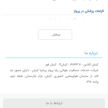
الزامات پزشکی در پرواز
محدودیت های پزشکی برای سفر با هواپیما
قوانین پرواز برای خانم های باردار
بیشتر...
پاسپورت و ویزا
ویزا
درباره ما
ویزای شینگن
ویزای فرودگاهی
کشورهای بدون ویزا برای ایرانیان
‎شرکت خدمات مسافرت هوائی رایا پرواز پرشیا کیش - دارای مجوز بند
الف از سازمان هواپیمایی کشوری ‎-کیش: بازار شارستان، طبقه دوم،
بار همراه مسافر
واحد 135
اشیا ممنوعه پرواز
حمل موجودات زنده (حیوان خانگی)
قوانین بار همراه مسافر
ارتباط با ما