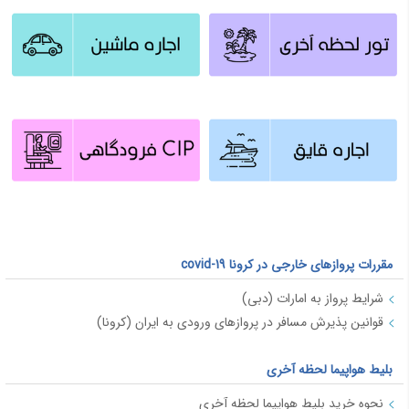
مقررات پروازهای خارجی در کرونا covid-19
شرایط پرواز به امارات (دبی)
قوانین پذیرش مسافر در پروازهای ورودی به ایران (کرونا)
بلیط هواپیما لحظه آخری
نحوه خرید بلیط هواپیما لحظه آخری