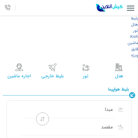
بلیط
هتل
تور
Kish
ماشین
قایق
ویژه
هتل
تور
بلیط خارجی
اجاره ماشین
بلیط هواپیما