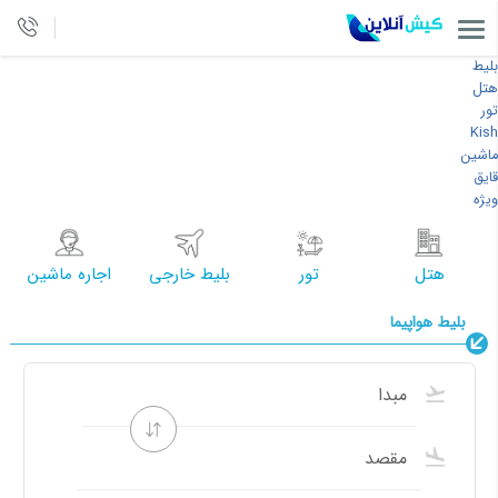
بلیط
هتل
تور
Kish
ماشین
قایق
ویژه
هتل
تور
بلیط خارجی
اجاره ماشین
بلیط هواپیما