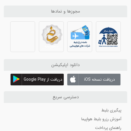
حمل حیوانات با هواپیما
مجوزها و نمادها
اجاره قایق در کیش
اجاره ماشین در کیش همراه با لیست قیمت
فرودگاه بین المللی آل مکتوم
بهترین شرکت های اجاره ماشین در کیش 1402
کیش آنلاین 3
اجاره ماشین در قشم
دانلود اپلیکیشن
اجاره خودرو در کیش
اجاره ماشین در کیش با کیش اسپید
دریافت نسخه iOS
دریافت از Google Play
بهترین سایت های اجاره موتور در کیش
اجاره موتور در قشم
دسترسی سریع
اجاره قایق تفریحی در کیش
آموزش غواصی در کیش
پیگیری بلیط
آموزش رزرو بلیط هواپیما
کیش آنلاین 4
راهنمای پرداخت