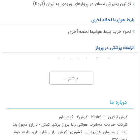
قوانین پذیرش مسافر در پروازهای ورودی به ایران (کرونا)
بلیط هواپیما لحظه آخری
نحوه خرید بلیط هواپیما لحظه آخری
الزامات پزشکی در پرواز
محدودیت های پزشکی برای سفر با هواپیما
قوانین پرواز برای خانم های باردار
بیشتر...
پاسپورت و ویزا
ویزا
درباره ما
ویزای شینگن
ویزای فرودگاهی
کشورهای بدون ویزا برای ایرانیان
‎شرکت خدمات مسافرت هوائی رایا پرواز پرشیا کیش - دارای مجوز بند
الف از سازمان هواپیمایی کشوری ‎-کیش: بازار شارستان، طبقه دوم،
بار همراه مسافر
واحد 135