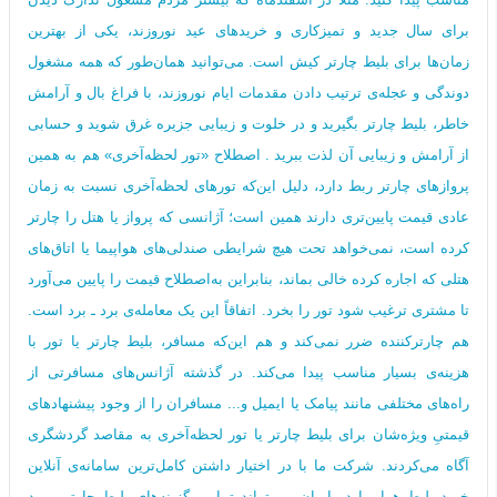
برای سال جدید و تمیزکاری‌ و خریدهای عید نوروزند، یکی از بهترین
زمان‌ها برای بلیط چارتر کیش است. می‌توانید همان‌طور که همه مشغول
دوندگی و عجله‌ی ترتیب دادن مقدمات ایام نوروزند، با فراغ بال و آرامش
خاطر، بلیط چارتر بگیرید و در خلوت و زیبایی جزیره غرق شوید و حسابی
از آرامش و زیبایی آن لذت ببرید . اصطلاح «تور لحظه‌آخری» هم به همین
پروازهای چارتر ربط دارد، دلیل این‌که تورهای لحظه‌آخری نسبت به زمان
عادی قیمت پایین‌تری دارند همین است؛ آژانسی که پرواز یا هتل را چارتر
کرده است، نمی‌خواهد تحت هیچ شرایطی صندلی‌های هواپیما یا اتاق‌های
هتلی که اجاره کرده خالی بماند، بنابراین به‌اصطلاح قیمت را پایین می‌آورد
تا مشتری ترغیب شود تور را بخرد. اتفاقاً این یک معامله‌ی برد ـ برد است.
هم چارترکننده ضرر نمی‌کند و هم این‌که مسافر، بلیط چارتر یا تور با
هزینه‌ی بسیار مناسب پیدا می‌کند. در گذشته آژانس‌های مسافرتی از
راه‌های مختلفی مانند پیامک یا ایمیل و... مسافران را از وجود پیشنهادهای
قیمتیِ ویژه‌شان برای بلیط چارتر یا تور لحظه‌آخری به مقاصد گردشگری
آگاه می‌کردند. شرکت ما با در اختیار داشتن کامل‌ترین سامانه‌ی آنلاین
خرید بلیط هواپیما در ایران، می‌تواند تمامی گزینه‌های بلیط چارتر مورد