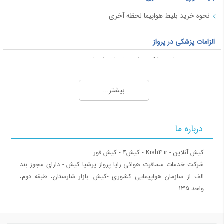
نحوه خرید بلیط هواپیما لحظه آخری
الزامات پزشکی در پرواز
محدودیت های پزشکی برای سفر با هواپیما
قوانین پرواز برای خانم های باردار
بیشتر...
پاسپورت و ویزا
ویزا
درباره ما
ویزای شینگن
ویزای فرودگاهی
کشورهای بدون ویزا برای ایرانیان
‎شرکت خدمات مسافرت هوائی رایا پرواز پرشیا کیش - دارای مجوز بند
الف از سازمان هواپیمایی کشوری ‎-کیش: بازار شارستان، طبقه دوم،
بار همراه مسافر
واحد 135
اشیا ممنوعه پرواز
حمل موجودات زنده (حیوان خانگی)