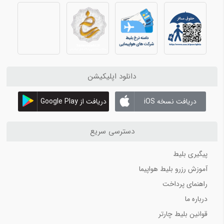
فرودگاه بین المللی آل مکتوم
بهترین شرکت های اجاره ماشین در کیش 1402
کیش آنلاین 3
اجاره ماشین در قشم
دانلود اپلیکیشن
اجاره خودرو در کیش
اجاره ماشین در کیش با کیش اسپید
دریافت نسخه iOS
دریافت از Google Play
بهترین سایت های اجاره موتور در کیش
اجاره موتور در قشم
دسترسی سریع
اجاره قایق تفریحی در کیش
آموزش غواصی در کیش
پیگیری بلیط
آموزش رزرو بلیط هواپیما
کیش آنلاین 4
راهنمای پرداخت
اجاره موتور در کیش با سایت kish2.com
درباره ما
روش تلفظ حروف انگلیسی بر اساس استاندارد ICAO
قوانین بلیط چارتر