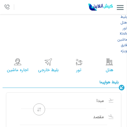
بلیط
هتل
تور
Kish
ماشین
قایق
ویژه
هتل
تور
بلیط خارجی
اجاره ماشین
بلیط هواپیما