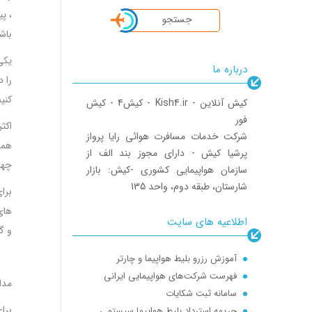
، پ
جستجو
باش
یکی
درباره ما
را 
کنی
‎کیش آنلاین - Kish4.ir - کیش4 - کیش
فور
اکث
‎شرکت خدمات مسافرت هوائی رایا پرواز
همچ
پرشیا کیش - دارای مجوز بند الف از
چهار
سازمان هواپیمایی کشوری ‎-کیش: بازار
شارستان، طبقه دوم، واحد 135
برا
اطلاعیه های سایت
جریمه استرداد بلیط هواپیما سیستمی
و گ
کیش4- کیش 4 - کیش 4 دات کام- کیش آنلاین دات کام-بلیط لحظه آخری-kish4.com
آموزش رزرو بلیط هواپیما و چارتر
فهرست شرکت‌های هواپیمایی ایرانی
مدا
سامانه ثبت شکایات
جریمه استرداد بلیط هواپیما سیستمی
برا