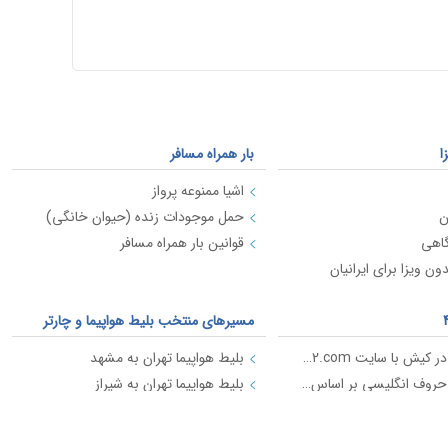
ا
بار همراه مسافر
اشیا ممنوعه پرواز
ن
حمل موجودات زنده (حیوان خانگی)
گاهی
قوانین بار همراه مسافر
ن ویزا برای ایرانیان
مسیرهای منتخب بلیط هواپیما و چارتر
اجاره موتور در کیش با سایت kish2.com
بلیط هواپیما تهران به مشهد
روش تلفظ حروف انگلیسی بر اساس استاندارد ICAO
بلیط هواپیما تهران به شیراز
بلیط هواپیما تهران به کیش
بلیط هواپیما تهران به اهواز