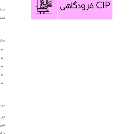
بعد
ممن
سای
مزا
در 
مور
جلو