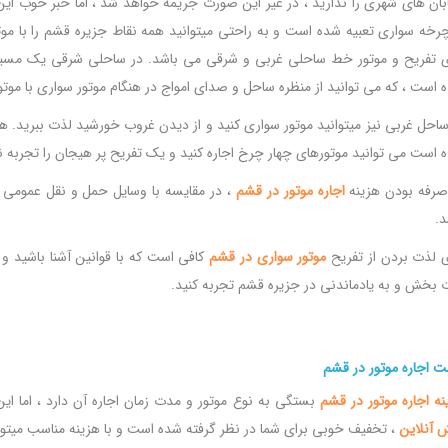
بان های شهری را ندارید ، در غیر این صورت جریمه خواهد شد ، اما خبر خوب این 
رخه سواری تعبیه شده است و به راحتی میتوانید همه نقاط جزیره قشم را با موت
 است ، که می توانید از منظره ساحل و صدای امواج در هنگام موتور سواری با موت
ساحل غربی نیز میتوانید موتور سواری کنید و از دیدن غروب خورشید لذت ببرید. ه
 است می توانید موتورهای چهار چرخ اجاره کنید و یک تفریح پر هیجان را تجربه نم
صرفه بودن هزینه
اجاره
موتور
در
قشم
، در مقایسه با وسایل حمل و نقل عمومی و
د.
ی لذت بردن از تفریح
موتور
سواری
در
قشم
کافی است که با قوانین آشنا باشید و ب
 بخش و به یادماندنی در جزیره قشم تجربه کنید.
ت اجاره موتور در قشم
نه
اجاره
موتور
در
قشم
بستگی به نوع موتور و مدت زمان اجاره آن دارد ، اما این
ش
آنلاین
، تخفیف خوبی برای شما در نظر گرفته شده است و با هزینه مناسب میتوان