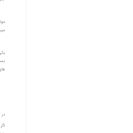
موت
میب
یکی
بسی
های
در 
اگر