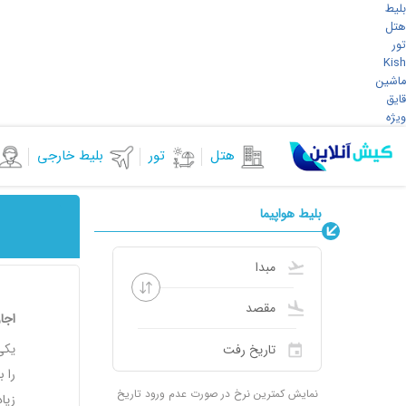
بلیط
هتل
تور
Kish
ماشین
قایق
ویژه
هتل
تور
بلیط خارجی
بلیط هواپیما
اجا
یکی
را 
نمایش کمترین نرخ در صورت عدم ورود تاریخ
زیا