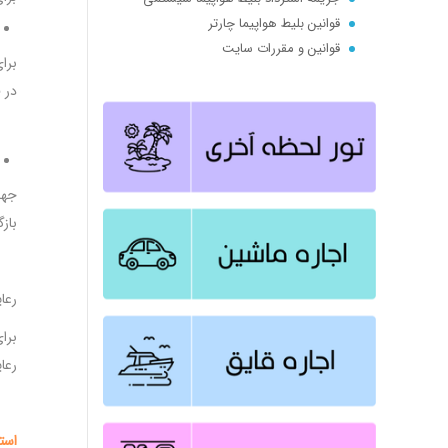
قوانین بلیط هواپیما چارتر
قوانین و مقررات سایت
برا
بلیط لحظه آخری کیش مشهد تهران اصفهان اهواز شیراز استانبول و...
در 
Full Charter | Seat Charetr .:. تعریف پرواز چارتر .:. پرواز چارتری چیست ؟
جهت
باز
رعا
برا
رعا
است