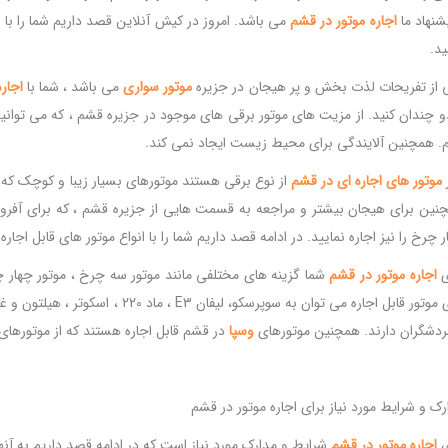
یشنهاد ما
اجاره
موتور
در
قشم
می باشد. امروز در کیش آنلاین قصد داریم شما را با نحو
ید.
 از تفریحات لذت بخش و پر هیجان در جزیره
موتور
سواری
می باشد ، شما با
اجاره
دو چندان کنید. از مزیت های موتور برقی های موجود در جزیره قشم ، که می توانید آ
م. همچنین آلایندگی برای محیط زیست ایجاد نمی کند.
ر
موتور
های
اجاره
ای
در
قشم
از نوع برقی هستند موتورهای بسیار زیبا و کوچک که می
نین برای هیجان بیشتر و مراجعه به قسمت هایی از جزیره قشم ، که برای آفرود د
 چرخ را نیز اجاره نمایید. در ادامه قصد داریم شما را با انواع موتور های قابل اجاره
ی
اجاره
موتور
در
قشم
شما گزینه های مختلفی مانند موتور سه چرخ ، موتور چهار چ
های موتور قابل اجاره می توان به سوپرسک
ردشگران دارند. همچنین موتورهای
وسپا
در قشم قابل اجاره هستند که از موتورهای
رک و شرایط مورد نیاز برای اجاره موتور در قشم
ی
اجاره
موتور
در
قشم
شرایط و مدارک مورد نیاز است که در ادامه قصد داریم به آنها 