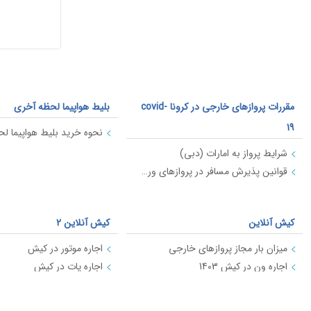
مقررات پروازهای خارجی در کرونا covid-
بلیط هواپیما لحظه آخری
19
نحوه خرید بلیط هواپیما ل
شرایط پرواز به امارات (دبی)
قوانین پذیرش مسافر در پروازهای ورودی به ایران (کرونا)
کیش آنلاین
کیش آنلاین 2
میزان بار مجاز پروازهای خارجی
اجاره موتور در کیش
اجاره ون در کیش 1403
اجاره یات در کیش
اجاره قایق در کیش نوروز 1403
حمل حیوانات با هواپیما
بهترین سایت های اجاره ماشین در کیش 1403
اجاره قایق در کیش