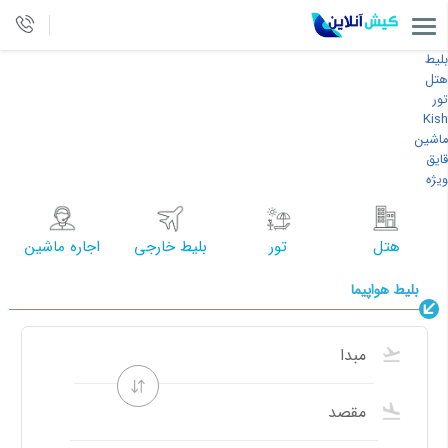
بلیط
هتل
تور
Kish
ماشین
قایق
ویژه
هتل
تور
بلیط خارجی
اجاره ماشین
بلیط هواپیما