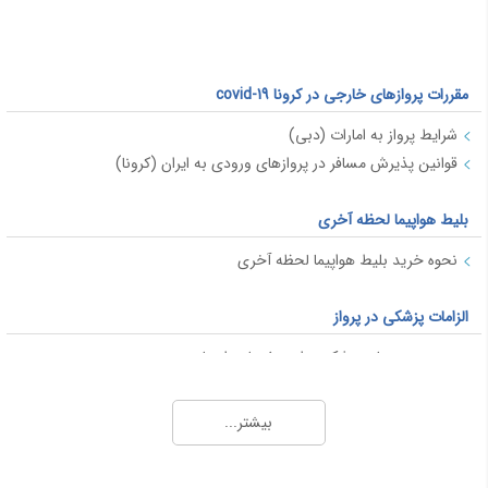
مقررات پروازهای خارجی در کرونا covid-19
شرایط پرواز به امارات (دبی)
قوانین پذیرش مسافر در پروازهای ورودی به ایران (کرونا)
بلیط هواپیما لحظه آخری
نحوه خرید بلیط هواپیما لحظه آخری
الزامات پزشکی در پرواز
محدودیت های پزشکی برای سفر با هواپیما
قوانین پرواز برای خانم های باردار
بیشتر...
پاسپورت و ویزا
ویزا