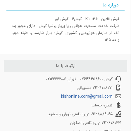
درباره ما
ویزای شینگن
ویزای فرودگاهی
کشورهای بدون ویزا برای ایرانیان
‎شرکت خدمات مسافرت هوائی رایا پرواز پرشیا کیش - دارای مجوز بند
الف از سازمان هواپیمایی کشوری ‎-کیش: بازار شارستان، طبقه دوم،
بار همراه مسافر
واحد 135
اشیا ممنوعه پرواز
حمل موجودات زنده (حیوان خانگی)
قوانین بار همراه مسافر
ارتباط با ما
کیش آنلاین
کیش 07644458600 - تهران 02122222081
09129008071 پشتیبانی
میزان بار مجاز پروازهای خارجی
اجاره ون در کیش 1403
kishonline.com@gmail.com
اجاره قایق در کیش نوروز 1403
شماره حساب
بهترین سایت های اجاره ماشین در کیش 1403
09128886065 :رزرو تلفنی تهران و مشهد
اجاره موتور در کیش نوروز 1403
09126060221 :رزرو تلفنی اصفهان
معرفی سایت کیش سلام