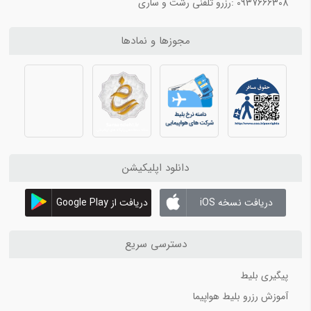
0937666308 :رزرو تلفنی رشت و ساری
اجاره یات در کیش
حمل حیوانات با هواپیما
مجوزها و نمادها
اجاره قایق در کیش
اجاره ماشین در کیش همراه با لیست قیمت
فرودگاه بین المللی آل مکتوم
بهترین شرکت های اجاره ماشین در کیش 1402
کیش آنلاین 3
اجاره ماشین در قشم
دانلود اپلیکیشن
اجاره خودرو در کیش
اجاره ماشین در کیش با کیش اسپید
دریافت نسخه iOS
دریافت از Google Play
بهترین سایت های اجاره موتور در کیش
اجاره موتور در قشم
دسترسی سریع
اجاره قایق تفریحی در کیش
آموزش غواصی در کیش
پیگیری بلیط
آموزش رزرو بلیط هواپیما
کیش آنلاین 4