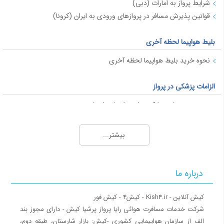
شرایط پرواز به امارات (دبی)
قوانین پذیرش مسافر در پروازهای ورودی به ایران (کرونا)
بلیط هواپیما لحظه آخری
نحوه خرید بلیط هواپیما لحظه آخری
الزامات پزشکی در پرواز
محدودیت های پزشکی برای سفر با هواپیما
قوانین پرواز برای خانم های باردار
بیشتر...
پاسپورت و ویزا
ویزا
درباره ما
ویزای شینگن
ویزای فرودگاهی
کشورهای بدون ویزا برای ایرانیان
‎شرکت خدمات مسافرت هوائی رایا پرواز پرشیا کیش - دارای مجوز بند
الف از سازمان هواپیمایی کشوری ‎-کیش: بازار شارستان، طبقه دوم،