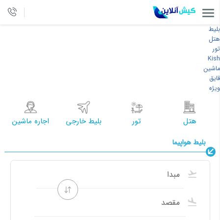
بلیط
هتل
تور
Kish
ماشین
قایق
ویژه
هتل
تور
بلیط خارجی
اجاره ماشین
بلیط هواپیما