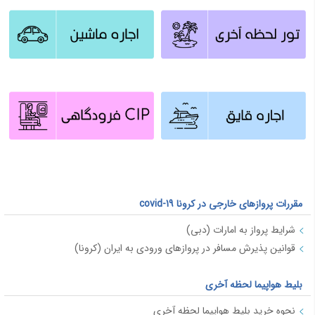
مقررات پروازهای خارجی در کرونا covid-19
شرایط پرواز به امارات (دبی)
قوانین پذیرش مسافر در پروازهای ورودی به ایران (کرونا)
بلیط هواپیما لحظه آخری
نحوه خرید بلیط هواپیما لحظه آخری