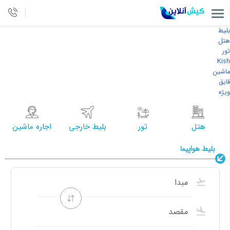
بلیط
هتل
تور
Kish
ماشین
قایق
ویژه
هتل
تور
بلیط خارجی
اجاره ماشین
بلیط هواپیما