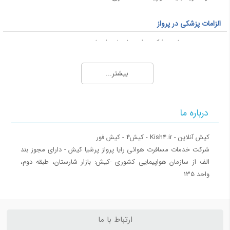
الزامات پزشکی در پرواز
محدودیت های پزشکی برای سفر با هواپیما
قوانین پرواز برای خانم های باردار
بیشتر...
پاسپورت و ویزا
ویزا
درباره ما
ویزای شینگن
ویزای فرودگاهی
کشورهای بدون ویزا برای ایرانیان
‎شرکت خدمات مسافرت هوائی رایا پرواز پرشیا کیش - دارای مجوز بند
الف از سازمان هواپیمایی کشوری ‎-کیش: بازار شارستان، طبقه دوم،
بار همراه مسافر
واحد 135
اشیا ممنوعه پرواز
حمل موجودات زنده (حیوان خانگی)
قوانین بار همراه مسافر
ارتباط با ما